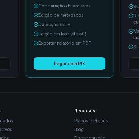
Comparação de arquivos
Su
Edição de metadados
Re
cu
Detecção de IA
Ma
Edição em lote (até 50)
la
Exportar relatório em PDF
SL
Pagar com PIX
s
Recursos
adados
Planos e Preços
quivos
Blog
ados
Documentação