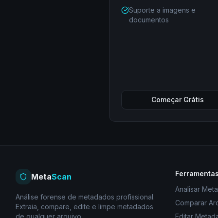
Suporte a imagens e
documentos
Começar Grátis
Ferramenta
Meta
Scan
Analisar Met
Análise forense de metadados profissional.
Comparar Ar
Extraia, compare, edite e limpe metadados
de qualquer arquivo.
Editar Metad