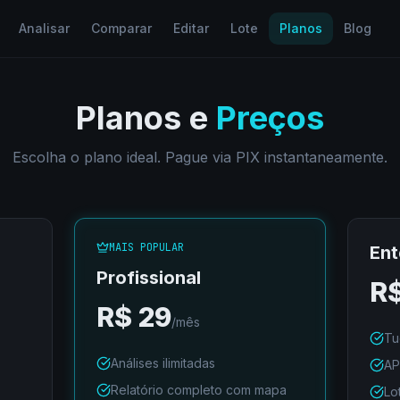
Analisar
Comparar
Editar
Lote
Planos
Blog
Planos e
Preços
Escolha o plano ideal. Pague via PIX instantaneamente.
MAIS POPULAR
Ent
Profissional
R
R$
29
/mês
Tu
Análises ilimitadas
AP
Relatório completo com mapa
Lo