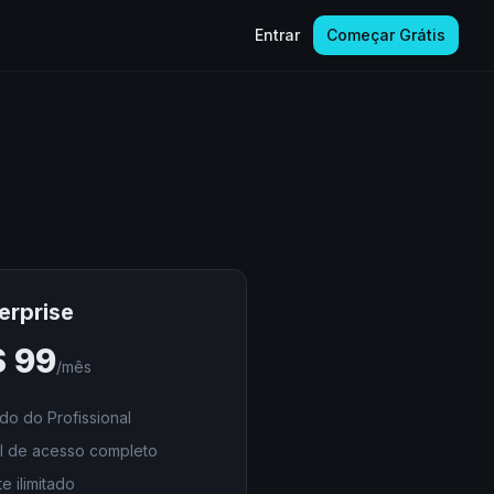
Entrar
Começar Grátis
erprise
$
99
/mês
do do Profissional
I de acesso completo
te ilimitado