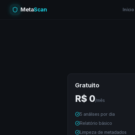
Meta
Scan
Início
Gratuito
R$
0
/mês
5 análises por dia
Relatório básico
Limpeza de metadados